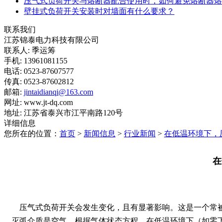
压气式负荷开关与熔断器配合使用时，如何避免熔断器熔
壁挂式负荷开关安装时对墙面有什么要求？
联系我们
江苏锦泰电力科技有限公司
联系人: 季运筹
手机: 13961081155
电话: 0523-87607577
传真: 0523-87602812
邮箱:
jintaidianqi@163.com
网址: www.jt-dq.com
地址: 江苏省泰兴市江平南路120号
详细信息
您所在的位置：
首页
>
新闻信息
>
行业新闻
>
在低温环境下，
在
压气式负荷开关会发生变化，且有显著影响。这是一个常
灭弧介质是空气。根据气体状态方程，在低温环境下（如零下