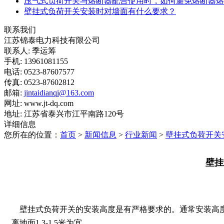
压气式负荷开关与熔断器配合使用时，如何避免熔断器熔
壁挂式负荷开关安装时对墙面有什么要求？
联系我们
江苏锦泰电力科技有限公司
联系人: 季运筹
手机: 13961081155
电话: 0523-87607577
传真: 0523-87602812
邮箱:
jintaidianqi@163.com
网址: www.jt-dq.com
地址: 江苏省泰兴市江平南路120号
详细信息
您所在的位置：
首页
>
新闻信息
>
行业新闻
>
壁挂式负荷开关
壁挂
壁挂式负荷开关的安装高度是有严格要求的。通常安装高
离地面1.3-1.5米为宜。