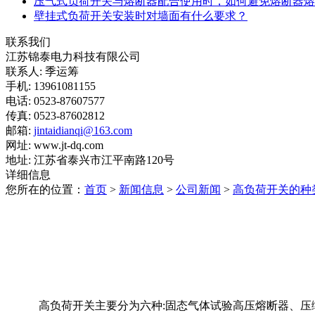
压气式负荷开关与熔断器配合使用时，如何避免熔断器熔
壁挂式负荷开关安装时对墙面有什么要求？
联系我们
江苏锦泰电力科技有限公司
联系人: 季运筹
手机: 13961081155
电话: 0523-87607577
传真: 0523-87602812
邮箱:
jintaidianqi@163.com
网址: www.jt-dq.com
地址: 江苏省泰兴市江平南路120号
详细信息
您所在的位置：
首页
>
新闻信息
>
公司新闻
>
高负荷开关的种
高负荷开关主要分为六种:固态气体试验高压熔断器、压