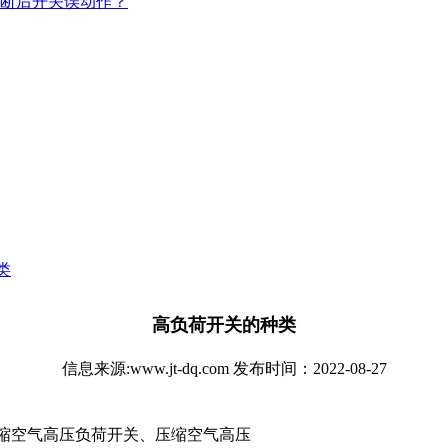
断后开关误动作？
类
高负荷开关的种类
信息来源:www.jt-dq.com 发布时间：2022-08-27
缩空气高压负荷开关、压缩空气高压